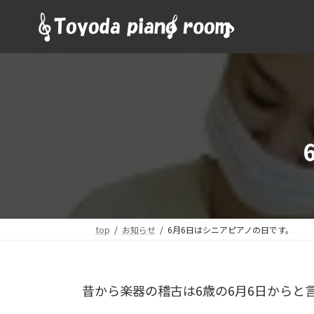
コ
ナ
ン
ビ
テ
ゲ
ン
ー
ツ
シ
へ
ョ
ス
ン
キ
に
ッ
移
プ
動
top
お知らせ
6月6日はシニアピアノの日です。
昔から楽器の稽古は6歳の6月6日からと